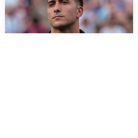
IL NOME NUOVO
Napoli, Musso resta un’opzione per la porta
TITOLARE IN CAMPIONATO
Inter, tocca a Pio Esposito: Chivu gli affida l’attacco
LE PAROLE
Spalletti prepara la Juve: “Con l’Inter servirà essere
squadra”
LONTANO DALL'ITALIA
Vlahovic, rebus futuro: Besiktas e Atletico si
contendono il serbo