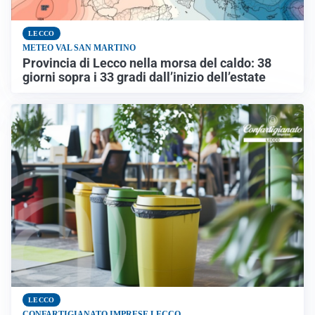
LECCO
METEO VAL SAN MARTINO
Provincia di Lecco nella morsa del caldo: 38
giorni sopra i 33 gradi dall’inizio dell’estate
LECCO
CONFARTIGIANATO IMPRESE LECCO