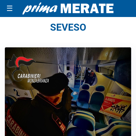
☰
SEVESO