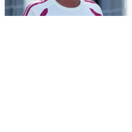
LA NOVITÀ
Le regole di Mourinho al Real
MERCATO JUVE
La Juventus vuole Suzuki, ma il Psg è avanti
CALCIOMERCATO
Inter, Frattesi blocca il mercato nerazzurro: la
situazione
SERIE A
Roma, troppi gol subiti: Gasp deve lavorare in difesa
Altre notizie
VIDEO PIÙ VISTI