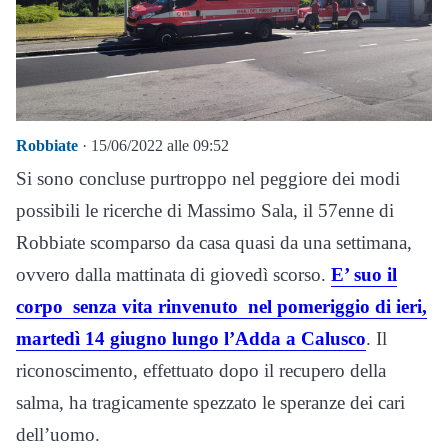
Robbiate
· 15/06/2022 alle 09:52
Si sono concluse purtroppo nel peggiore dei modi
possibili le ricerche di Massimo Sala, il 57enne di
Robbiate scomparso da casa quasi da una settimana,
ovvero dalla mattinata di giovedì scorso.
E’ suo il
corpo senza vita rinvenuto nel pomeriggio di ieri,
martedì 14 giugno lungo l’Adda a Calusco
. Il
riconoscimento, effettuato dopo il recupero della
salma, ha tragicamente spezzato le speranze dei cari
dell’uomo.