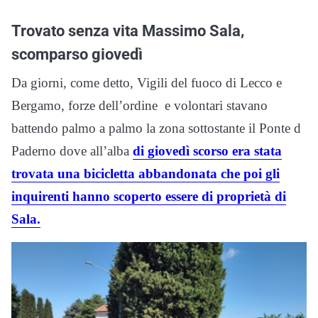
Trovato senza vita Massimo Sala,
scomparso giovedì
Da giorni, come detto, Vigili del fuoco di Lecco e
Bergamo, forze dell’ordine e volontari stavano
battendo palmo a palmo la zona sottostante il Ponte d
Paderno dove all’alba
di giovedì scorso era stata
trovata una bicicletta abbandonata che poi gli
inquirenti hanno scoperto essere di proprietà di
Sala.