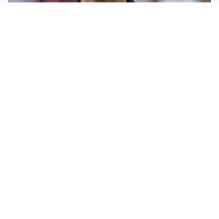
IL NOME NUOVO
Napoli, Musso resta un’opzione per la porta
TITOLARE IN CAMPIONATO
Inter, tocca a Pio Esposito: Chivu gli affida l’attacco
LE PAROLE
Spalletti prepara la Juve: “Con l’Inter servirà essere
squadra”
LONTANO DALL'ITALIA
Vlahovic, rebus futuro: Besiktas e Atletico si
contendono il serbo
Altre notizie
VIDEO PIÙ VISTI