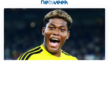
MERCATO JUVE
La Juventus vuole Suzuki, ma il Psg è avanti
CALCIOMERCATO
Inter, Frattesi blocca il mercato nerazzurro: la
situazione