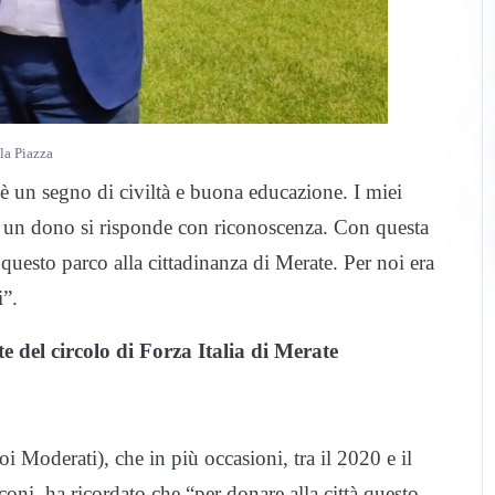
la Piazza
è un segno di civiltà e buona educazione. I miei
d un dono si risponde con riconoscenza. Con questa
questo parco alla cittadinanza di Merate. Per noi era
i”.
 del circolo di Forza Italia di Merate
i Moderati), che in più occasioni, tra il 2020 e il
oni, ha ricordato che “per donare alla città questo