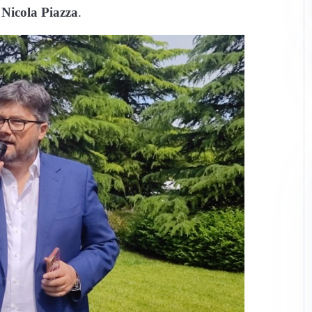
a
Nicola Piazza
.