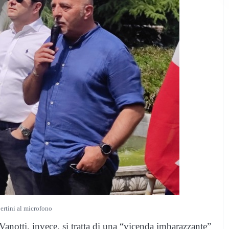
ertini al microfono
Vanotti, invece, si tratta di una “vicenda imbarazzante”