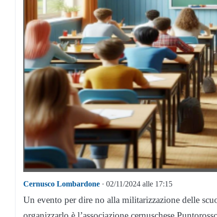
Cernusco Lombardone
· 02/11/2024 alle 17:15
Un evento per dire no alla militarizzazione delle scuol
organizzarlo è l’associazione cernuschese Puntoross