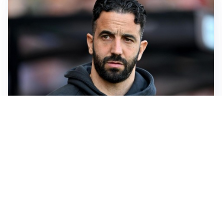
AMICHEVOLI
Il Milan crolla contro il Chelsea: 3-0 e prima sconfitta
per Amorim
AMICHEVOLI
Inter, Chivu soddisfatto: “Buona prova, non esistono
gerarchie”
AMICHEVOLI
All’Inter il primo derby d’Italia: Juventus k.o. 2-1