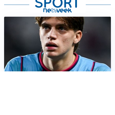
PREMIER LEAGUE
Palestra ammette: “Il Chelsea? Ho sempre sognato la
Premier”
CALCIOMERCATO
Milan, ufficiale la risoluzione di Bennacer: il