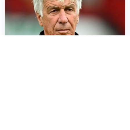
SERIE A
Roma, troppi gol subiti: Gasp deve lavorare in difesa
SERIE A
Milan, quanto lavoro per Amorim: il campo parla
chiaro
LE PAROLE
Milan, Amorim: “Sapevamo delle difficoltà, faremo
delle scelte”
LE PAROLE
Juventus, Spalletti soddisfatto: “I nuovi? Li ho visti
molto bene”