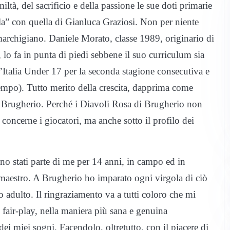
iltà, del sacrificio e della passione le sue doti primarie
lla” con quella di Gianluca Graziosi. Non per niente
archigiano. Daniele Morato, classe 1989, originario di
 lo fa in punta di piedi sebbene il suo curriculum sia
d’Italia Under 17 per la seconda stagione consecutiva e
 tempo). Tutto merito della crescita, dapprima come
di Brugherio. Perché i Diavoli Rosa di Brugherio non
concerne i giocatori, ma anche sotto il profilo dei
ati parte di me per 14 anni, in campo ed in
 maestro. A Brugherio ho imparato ogni virgola di ciò
adulto. Il ringraziamento va a tutti coloro che mi
 fair-play, nella maniera più sana e genuina
dei miei sogni. Facendolo, oltretutto, con il piacere di