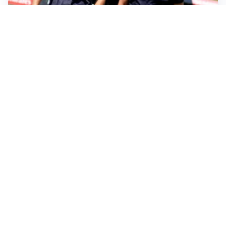
SERIE A
Milan, quanto lavoro per Amorim: il campo parla
chiaro
LE PAROLE
Milan, Amorim: “Sapevamo delle difficoltà, faremo
delle scelte”
LE PAROLE
Juventus, Spalletti soddisfatto: “I nuovi? Li ho visti
molto bene”
AMICHEVOLI
Il Milan crolla contro il Chelsea: 3-0 e prima sconfitta
per Amorim