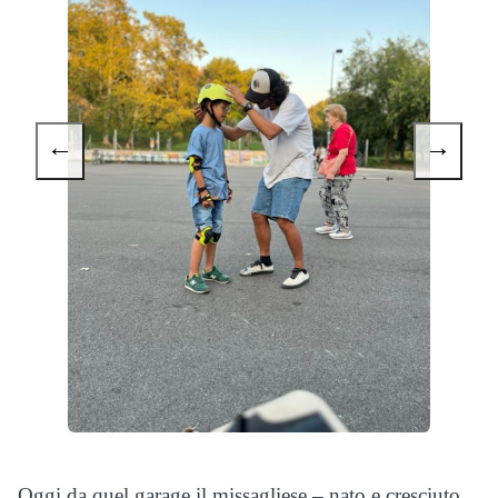
←
→
Oggi da quel garage il missagliese – nato e cresciuto