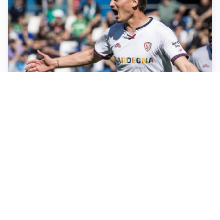
CALCIOMERCATO
Cagliari, il caso Esposito continua. Intanto arriva
Maldini
CALCIOMERCATO
Napoli, il solito Lukaku: non si presenta in ritiro, è
rottura
AMICHEVOLI
Inter, Chivu: “Vedo una crescita, il risultato non conta”