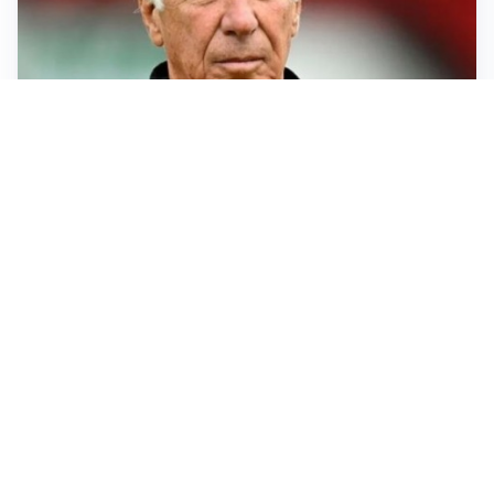
SERIE A
Roma, troppi gol subiti: Gasp deve lavorare in difesa
SERIE A
Milan, quanto lavoro per Amorim: il campo parla
chiaro
LE PAROLE
Milan, Amorim: “Sapevamo delle difficoltà, faremo
delle scelte”
LE PAROLE
Juventus, Spalletti soddisfatto: “I nuovi? Li ho visti
molto bene”
Altre notizie