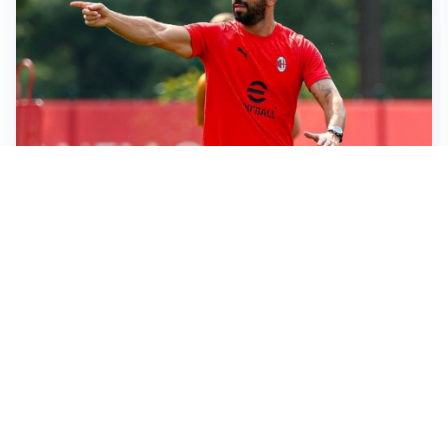
LE PAROLE
Milan, Amorim: “Sapevamo delle difficoltà, faremo
delle scelte”
LE PAROLE
Juventus, Spalletti soddisfatto: “I nuovi? Li ho visti
molto bene”
AMICHEVOLI
Il Milan crolla contro il Chelsea: 3-0 e prima sconfitta
per Amorim