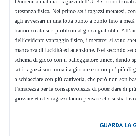
Domenica mattina i ragazzi dell’U13 si sono trovati a
prestanza fisica. Nel primo set i ragazzi meratesi, co
agli avversari in una lotta punto a punto fino a metà 
hanno creato seri problemi al gioco gialloblu. All’au
dell’evidente vantaggio fisico, i meratesi si sono spe
mancanza di lucidità ed attenzione. Nel secondo set 
schema di gioco con il palleggiatore unico, dando spa
set i ragazzi son tornati a giocare con un po’ più di 
a schiacciare con più cattiveria, che però non son bast
l’amarezza per la consapevolezza di poter dare di più a
giovane età dei ragazzi fanno pensare che si stia lav
GUARDA LA G