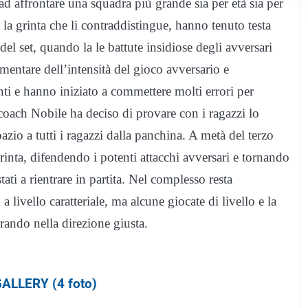
d affrontare una squadra più grande sia per età sia per
n la grinta che li contraddistingue, hanno tenuto testa
del set, quando la le battute insidiose degli avversari
mentare dell’intensità del gioco avversario e
nti e hanno iniziato a commettere molti errori per
coach Nobile ha deciso di provare con i ragazzi lo
zio a tutti i ragazzi dalla panchina. A metà del terzo
grinta, difendendo i potenti attacchi avversari e tornando
ati a rientrare in partita. Nel complesso resta
 livello caratteriale, ma alcune giocate di livello e la
orando nella direzione giusta.
ALLERY (4 foto)