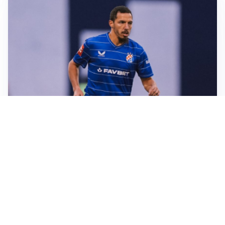
CALCIOMERCATO
Milan, ufficiale la risoluzione di Bennacer: il
comunicato
AMICHEVOLI
Milan, altro test per Amorim: le possibili scelte per il
Chelsea
AMICHEVOLI
Juventus-Inter, antipasto di Serie A: le probabili