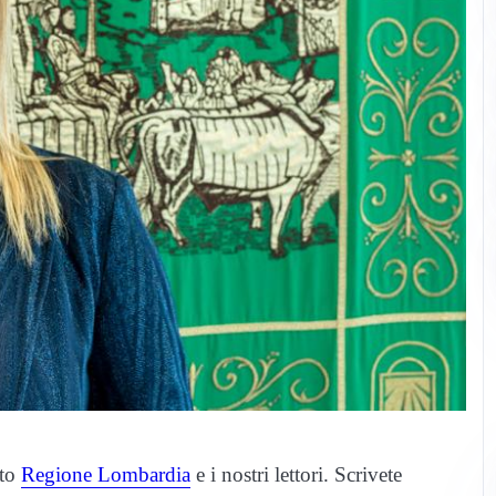
tto
Regione Lombardia
e i nostri lettori. Scrivete