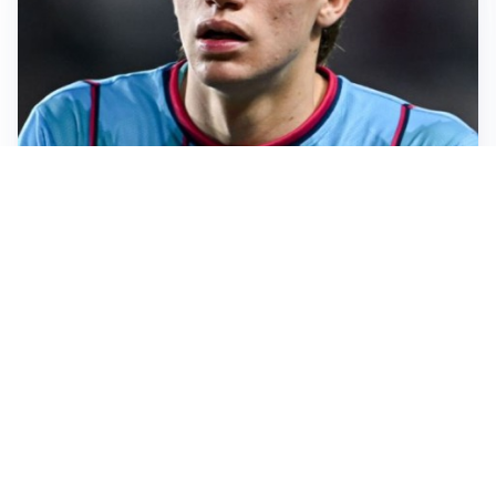
PREMIER LEAGUE
Palestra ammette: “Il Chelsea? Ho sempre sognato la
Premier”
CALCIOMERCATO
Milan, ufficiale la risoluzione di Bennacer: il
comunicato
AMICHEVOLI
Milan, altro test per Amorim: le possibili scelte per il
Chelsea
AMICHEVOLI