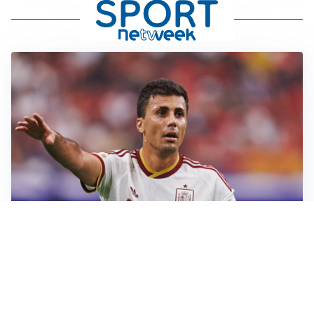
AFFARE IN CHIUSURA
Barcellona, colpo Rodri: battuto il Real Madrid
MOTIVATO
Douglas Luiz dice no all’Everton e punta sulla
Juventus