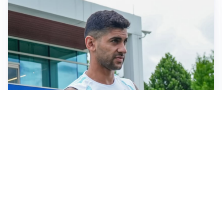
OBIETTIVO CHE SI ALLONTANA
Inter-Romero, l’Atletico accelera: i nerazzurri restano
in attesa
L'OPPORTUNITÀ
Juventus, occasione Trubin: il Benfica apre alla
cessione?
LE PAROLE
Amorim: “Il Milan deve puntare allo scudetto”