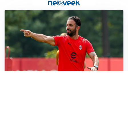
LE PAROLE
Milan, Amorim: “Sapevamo delle difficoltà, faremo
delle scelte”
LE PAROLE
Juventus, Spalletti soddisfatto: “I nuovi? Li ho visti
molto bene”