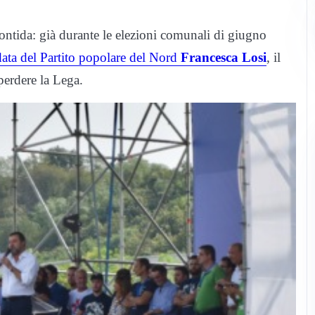
ontida: già durante le elezioni comunali di giugno
data del Partito popolare del Nord
Francesca Losi
, il
 perdere la Lega.