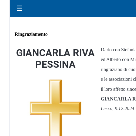
☰
Ringraziamento
GIANCARLA RIVA
Dario con Stefani
ed Alberto con Mi
PESSINA
ringraziano di cuor
e le associazioni 
il loro affetto sin
GIANCARLA R
Lecco, 9.12.2024