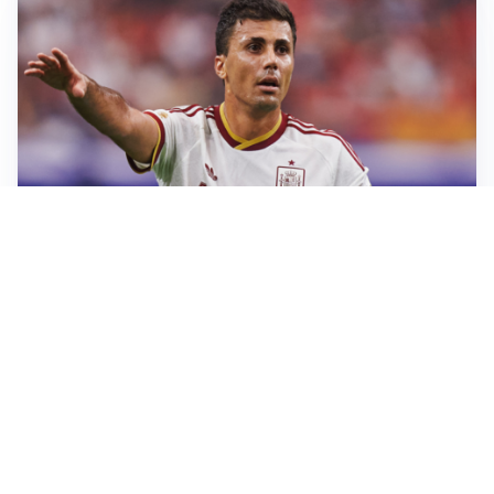
AFFARE IN CHIUSURA
Barcellona, colpo Rodri: battuto il Real Madrid
MOTIVATO
Douglas Luiz dice no all’Everton e punta sulla
Juventus
RIENTRO A RILENTO
Alcaraz, US Open lontano: la corsa contro il tempo
continua