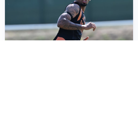
LA VOCE
Napoli, spunta Gabriel Jesus: tutto dipende da Lukaku
LA NUOVA ITALIA
Italia, ufficiale lo staff di Mancini: c’è anche Bonucci
I RITORNI
Inter, tornano Lautaro e Thuram: c’è anche Stones
OBIETTIVO CHE SI ALLONTANA
Inter-Romero, l’Atletico accelera: i nerazzurri restano
in attesa