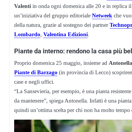
Valenti
in onda ogni domenica alle 20 e in replica il
un’iniziativa del gruppo editoriale
Netweek
che vuole
della natura, grazie al sostegno dei partner
Technop
Lombardo
,
Valentina Edizioni
.
Piante da interno: rendono la casa più bel
Proprio domenica 25 maggio, insieme ad
Antonella
Piante di Barzago
(in provincia di Lecco) scoprirem
case e negli uffici.
“La Sansevieria, per esempio, è una pianta resistente 
da mantenere”, spiega Antonella. Infatti è una piant
quindi un’ottima scelta per chi non ha molto tempo o