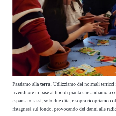
Passiamo alla
terra
. Utilizziamo dei normali terricc
rivenditore in base al tipo di pianta che andiamo a c
espansa o sassi, solo due dita, e sopra ricopriamo co
ristagnerà sul fondo, provocando dei danni alle radic