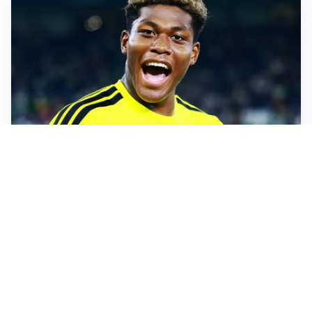
MERCATO JUVE
La Juventus vuole Suzuki, ma il Psg è avanti
CALCIOMERCATO
Inter, Frattesi blocca il mercato nerazzurro: la
situazione
SERIE A
Roma, troppi gol subiti: Gasp deve lavorare in difesa