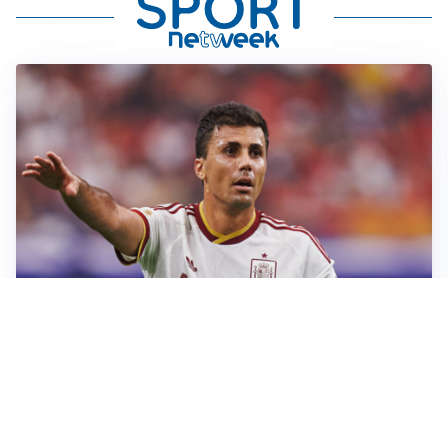
AFFARE IN CHIUSURA
Barcellona, colpo Rodri: battuto il Real Madrid
MOTIVATO
Douglas Luiz dice no all’Everton e punta sulla
Juventus