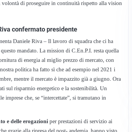
volontà di proseguire in continuità rispetto alla vision
 Riva confermato presidente
menta Daniele Riva – Il lavoro di squadra che ci ha
i questo mandato. La mission di C.En.P.I. resta quella
a fornitura di energia al miglio prezzo di mercato, con
nostra politica ha fatto sì che ad esempio nel 2021 i
embre, mentre il mercato è impazzito già a giugno. Ora
ti sul risparmio energetico e la sostenibilità. Un
e imprese che, se “intercettate”, si tramutano in
o e delle erogazioni
per prestazioni di servizio ai
nche grazie alla ripresa del post- andemia, hanno visto