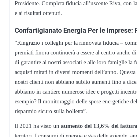
Presidente. Completa fiducia all’uscente Riva, con la 
e ai risultati ottenuti.
Confartigianato Energia Per le Imprese:
“Ringrazio i colleghi per la rinnovata fiducia – com
premiati finora continuerà a essere al centro anche d
di garantire ai nostri associati e alle loro famiglie l
acquisti mirati in diversi momenti dell’anno. Questa 
nostri clienti non abbiano subito aumenti fino a dic
abbiamo in cantiere numerose idee e progetti incentra
esempio? Il monitoraggio delle spese energetiche dell
risparmio sicuro sulla bolletta”.
Il 2021 ha visto un
aumento del 13,6% del fatturat
territori. I consumi di energia e gas delle aziende, a