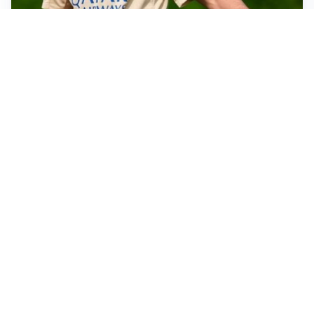
AMICHEVOLI
Juventus-Inter, antipasto di Serie A: le probabili
formazioni
IL NOME NUOVO
Napoli, Musso resta un’opzione per la porta
TITOLARE IN CAMPIONATO
Inter, tocca a Pio Esposito: Chivu gli affida l’attacco
LE PAROLE
Spalletti prepara la Juve: “Con l’Inter servirà essere
squadra”
Altre notizie
VIDEO PIÙ VISTI