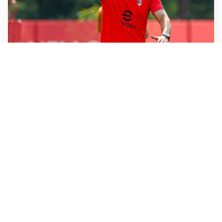
LE PAROLE
Milan, Amorim: “Sapevamo delle difficoltà, faremo
delle scelte”
LE PAROLE
Juventus, Spalletti soddisfatto: “I nuovi? Li ho visti
molto bene”
AMICHEVOLI
Il Milan crolla contro il Chelsea: 3-0 e prima sconfitta
per Amorim
AMICHEVOLI
Inter, Chivu soddisfatto: “Buona prova, non esistono
gerarchie”