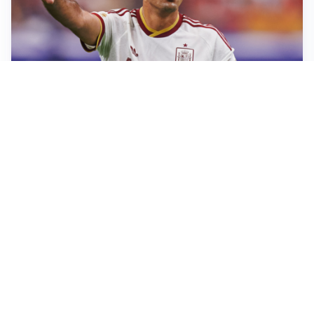
AFFARE IN CHIUSURA
Barcellona, colpo Rodri: battuto il Real Madrid
MOTIVATO
Douglas Luiz dice no all’Everton e punta sulla
Juventus
RIENTRO A RILENTO
Alcaraz, US Open lontano: la corsa contro il tempo
continua
RINNOVO VICINO
Inter, Dimarco verso il rinnovo fino al 2030
Altre notizie