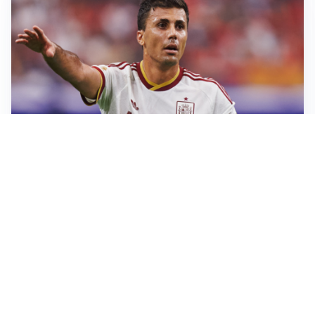
AFFARE IN CHIUSURA
Barcellona, colpo Rodri: battuto il Real Madrid
MOTIVATO
Douglas Luiz dice no all’Everton e punta sulla
Juventus
RIENTRO A RILENTO
Alcaraz, US Open lontano: la corsa contro il tempo
continua