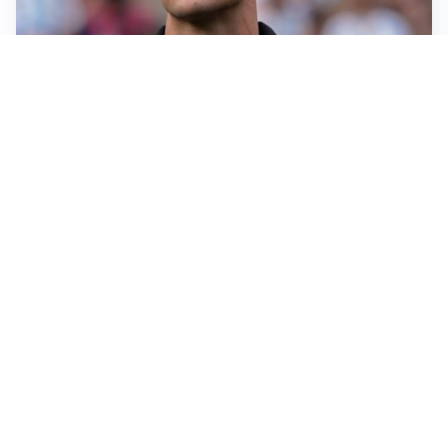
IL NOME NUOVO
Napoli, Musso resta un’opzione per la porta
TITOLARE IN CAMPIONATO
Inter, tocca a Pio Esposito: Chivu gli affida l’attacco
LE PAROLE
Spalletti prepara la Juve: “Con l’Inter servirà essere
squadra”
LONTANO DALL'ITALIA
Vlahovic, rebus futuro: Besiktas e Atletico si
contendono il serbo
Altre notizie
VIDEO PIÙ VISTI