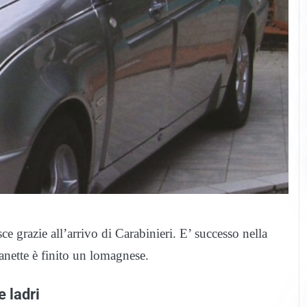
ce grazie all’arrivo di Carabinieri. E’ successo nella
anette è finito un lomagnese.
e ladri