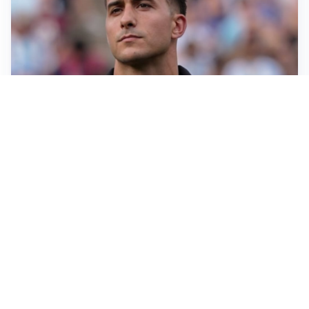
IL NOME NUOVO
Napoli, Musso resta un’opzione per la porta
TITOLARE IN CAMPIONATO
Inter, tocca a Pio Esposito: Chivu gli affida l’attacco
LE PAROLE
Spalletti prepara la Juve: “Con l’Inter servirà essere
squadra”
LONTANO DALL'ITALIA
Vlahovic, rebus futuro: Besiktas e Atletico si
contendono il serbo