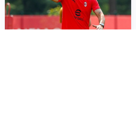
LE PAROLE
Milan, Amorim: “Sapevamo delle difficoltà, faremo
delle scelte”
LE PAROLE
Juventus, Spalletti soddisfatto: “I nuovi? Li ho visti
molto bene”
AMICHEVOLI
Il Milan crolla contro il Chelsea: 3-0 e prima sconfitta
per Amorim
AMICHEVOLI
Inter, Chivu soddisfatto: “Buona prova, non esistono
gerarchie”