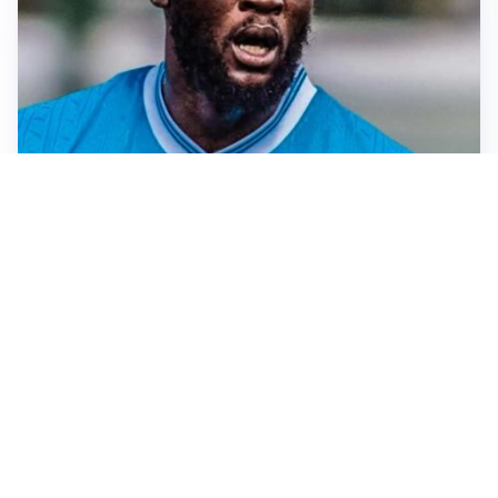
TORMENTONE
Lukaku, stavolta la rottura è definitiva
L'ALLARME
Sassuolo, l’allarme di Aquilani: “Non ho difensori, ma
mi fido della società”
CASO INFANTINO
La Fifa sta con Infantino ma ammette: “Che errore
l’apertura ai privati”
LA SVOLTA
Il Besiktas conferma: “Stiamo lavorando e parlando