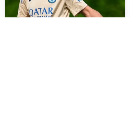
AMICHEVOLI
Juventus-Inter, antipasto di Serie A: le probabili
formazioni
IL NOME NUOVO
Napoli, Musso resta un’opzione per la porta
TITOLARE IN CAMPIONATO
Inter, tocca a Pio Esposito: Chivu gli affida l’attacco
LE PAROLE
Spalletti prepara la Juve: “Con l’Inter servirà essere
squadra”
Altre notizie