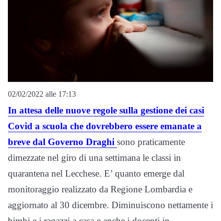
02/02/2022 alle 17:13
In attesa delle nuove regole sulla gestione dei casi
Covid a scuola che dovrebbero essere emanate a
breve dal Governo Draghi
sono praticamente
dimezzate nel giro di una settimana le classi in
quarantena nel Lecchese. E’ quanto emerge dal
monitoraggio realizzato da Regione Lombardia e
aggiornato al 30 dicembre. Diminuiscono nettamente i
bimbi e i ragazzi a casa e anche i docenti in