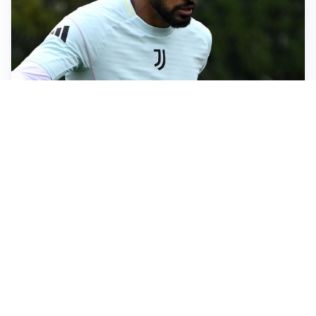
LE PAROLE
Bremer giura fedeltà: “Non ho mai chiesto di lasciare
la Juve”
IN DUBBIO
Sinner, ginocchio sotto osservazione: Cincinnati resta
in dubbio
AFFARE IN CHIUSURA
Barcellona, colpo Rodri: battuto il Real Madrid
MOTIVATO
Douglas Luiz dice no all’Everton e punta sulla
Juventus