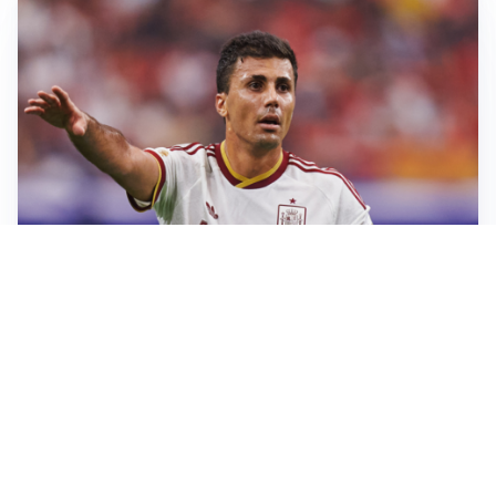
AFFARE IN CHIUSURA
Barcellona, colpo Rodri: battuto il Real Madrid
MOTIVATO
Douglas Luiz dice no all’Everton e punta sulla
Juventus
RIENTRO A RILENTO
Alcaraz, US Open lontano: la corsa contro il tempo
continua