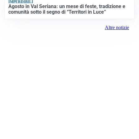
IMPERDIBILI
Agosto in Val Seriana: un mese di feste, tradizione e
comunità sotto il segno di “Territori in Luce”
Altre notizie
Prima Merate
Registrazione tribunale:
Lecco 2/2021 3/2/2021
ROC:
15381