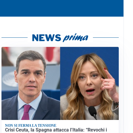
NON SI FERMA LA TENSIONE
Crisi Ceuta, la Spagna attacca l’Italia: “Revochi i