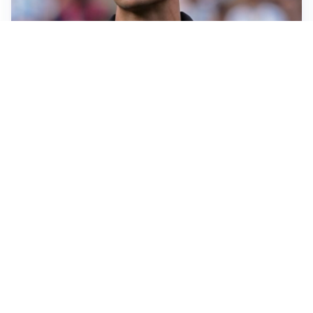
IL NOME NUOVO
Napoli, Musso resta un’opzione per la porta
TITOLARE IN CAMPIONATO
Inter, tocca a Pio Esposito: Chivu gli affida l’attacco
LE PAROLE
Spalletti prepara la Juve: “Con l’Inter servirà essere
squadra”
LONTANO DALL'ITALIA
Vlahovic, rebus futuro: Besiktas e Atletico si
contendono il serbo
Altre notizie
VIDEO PIÙ VISTI